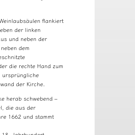
Weinlaubsäulen flankiert
eben der linken
häus und neben der
s neben dem
eschnitzte
, der die rechte Hand zum
s ursprüngliche
dwand der Kirche.
cke herab schwebend –
l, die aus der
ahre 1662 und stammt
m 18. Jahrhundert.