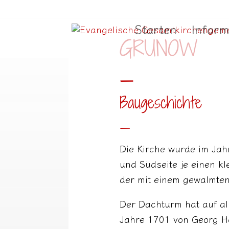
Starten
Inform
GRUNOW
_
Baugeschichte
_
Die Kirche wurde im Jah
und Südseite je einen k
der mit einem gewalmten
Der Dachturm hat auf all
Jahre 1701 von Georg Ho