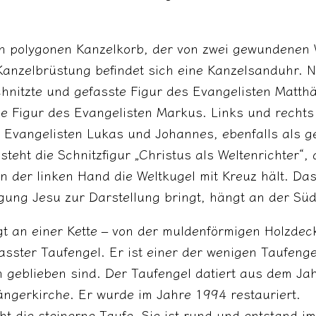
en polygonen Kanzelkorb, der von zwei gewundenen 
Kanzelbrüstung befindet sich eine Kanzelsanduhr. N
chnitzte und gefasste Figur des Evangelisten Matt
ine Figur des Evangelisten Markus. Links und recht
e Evangelisten Lukas und Johannes, ebenfalls als g
steht die Schnitzfigur „Christus als Weltenrichter“
n der linken Hand die Weltkugel mit Kreuz hält. Da
zigung Jesu zur Darstellung bringt, hängt an der Sü
gt an einer Kette – von der muldenförmigen Holzde
asster Taufengel. Er ist einer der wenigen Taufenge
n geblieben sind. Der Taufengel datiert aus dem J
ängerkirche. Er wurde im Jahre 1994 restauriert.
t die steinerne Taufe. Sie ist rund und entstand i