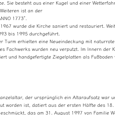
e. Sie besteht aus einer Kugel und einer Wetterfahne
 Weiteren ist an der
„ANNO 1773“.
1967 wurde die Kirche saniert und restauriert. Wei
993 bis 1995 durchgeführt.
er Turm erhielten eine Neueindeckung mit naturrot
s Fachwerks wurden neu verputzt. Im Innern der K
ert und handgefertigte Ziegelplatten als Fußboden 
anzelaltar, der ursprünglich ein Altaraufsatz war u
 worden ist, datiert aus der ersten Hälfte des 18.
 geschmückt, das am 31. August 1997 von Familie We