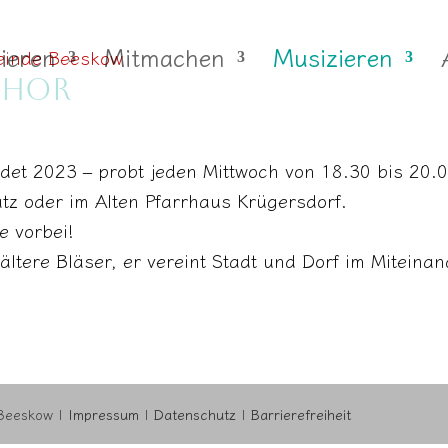
ieren
Mitmachen
Musizieren
CHOR
et 2023 – probt jeden Mittwoch von 18.30 bis 20.0
atz oder im Alten Pfarrhaus Krügersdorf.
e vorbei!
ältere Bläser, er vereint Stadt und Dorf im Mitein
 Beeskow |
Impressum
|
Datenschutz
|
Barrierefreiheit