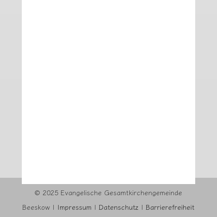
© 2025 Evangelische Gesamtkirchengemeinde
Beeskow |
Impressum
|
Datenschutz
|
Barrierefreiheit