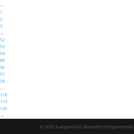
←
1
2
3
…
52
53
54
55
56
57
58
…
118
119
120
→
© 2025 Evangelische Gesamtkirchengemeinde