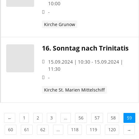
10:00
-
Kirche Grunow
16. Sonntag nach Trinitatis
15.09.2024 | 10:30 - 15.09.2024 |
11:30
-
Kirche St. Marien Mittelschiff
←
1
2
3
…
56
57
58
59
60
61
62
…
118
119
120
→